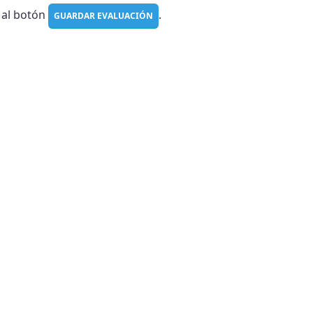
c al botón
.
GUARDAR EVALUACIÓN