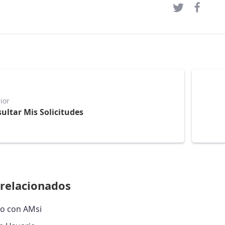
ior
ultar Mis Solicitudes
relacionados
o con AMsi