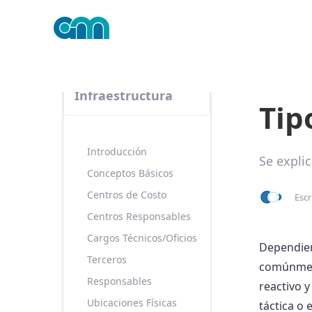
Trabajando con AM
Infraestructura
Tip
Introducción
Se expli
Conceptos Básicos
Centros de Costo
Escr
Centros Responsables
Cargos Técnicos/Oficios
Dependiend
Terceros
comúnment
Responsables
reactivo 
Ubicaciones Físicas
táctica o