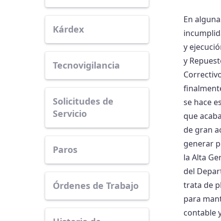
En alguna
Kárdex
incumplid
y ejecuci
y Repuest
Tecnovigilancia
Correctivo
finalmente
Solicitudes de
se hace e
Servicio
que acaba
de gran a
generar p
Paros
la Alta Ge
del Depar
Órdenes de Trabajo
trata de 
para mant
contable y