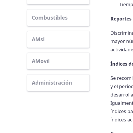
Tiemp
Combustibles
Reportes
Discrimin
AMsi
mayor núm
actividad
AMovil
Índices d
Se recomi
Administración
y el perí
desarrolla
Igualment
índices p
índices a