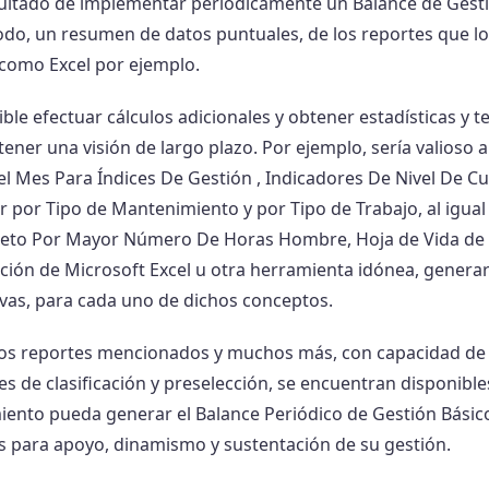
ltado de implementar periódicamente un Balance de Gestión,
odo, un resumen de datos puntuales, de los reportes que l
 como Excel por ejemplo.
sible efectuar cálculos adicionales y obtener estadísticas 
ener una visión de largo plazo. Por ejemplo, sería valioso 
el Mes Para Índices De Gestión , Indicadores De Nivel De 
or por Tipo de Mantenimiento y por Tipo de Trabajo, al ig
areto Por Mayor Número De Horas Hombre, Hoja de Vida de Ac
ación de Microsoft Excel u otra herramienta idónea, gener
vas, para cada uno de dichos conceptos.
os reportes mencionados y muchos más, con capacidad de
es de clasificación y preselección, se encuentran disponibl
ento pueda generar el Balance Periódico de Gestión Básic
s para apoyo, dinamismo y sustentación de su gestión.