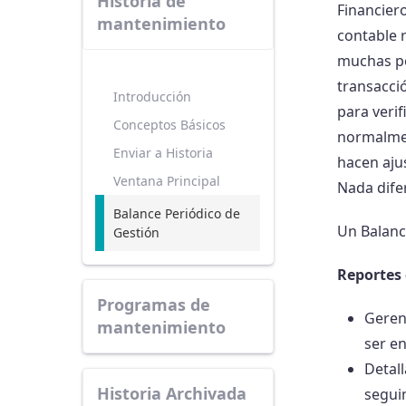
Historia de
Financiero
mantenimiento
contable 
muchas pe
transacció
Introducción
para verif
Conceptos Básicos
normalment
Enviar a Historia
hacen aju
Ventana Principal
Nada dife
Balance Periódico de
Un Balanc
Gestión
Reportes 
Programas de
Geren
mantenimiento
ser en
Detal
Historia Archivada
segui