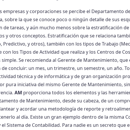
s empresas y corporaciones se percibe el Departamento d
a, sobre la que se conoce poco o ningún detalle de sus es
ón de tareas, y aún mucho menos sobre la estratificación de
os y otros conceptos. Estratificación que se relaciona tamb
, Predictivo, y otros), también con los tipos de Trabajo (Mec
 con los Tipos de Actividad que realiza y los Centros de Cos
s simple. Se recomienda al Gerente de Mantenimiento, que 
 de concluir: un mes, un trimestre, un semestre, un año. T
ctividad técnica y de informática y de gran organización pr
or pura iniciativa del mismo Gerente de Mantenimiento, si
rencia.
AM
proporciona todos los elementos y las herramient
tamento de Mantenimiento, desde su cabeza, de un compromi
plantear y acordar una metodología de reporte y retroalim
enerlo al día. Existe un gran ejemplo dentro de la misma 
 el Sistema de Contabilidad. Para nadie es un secreto que e