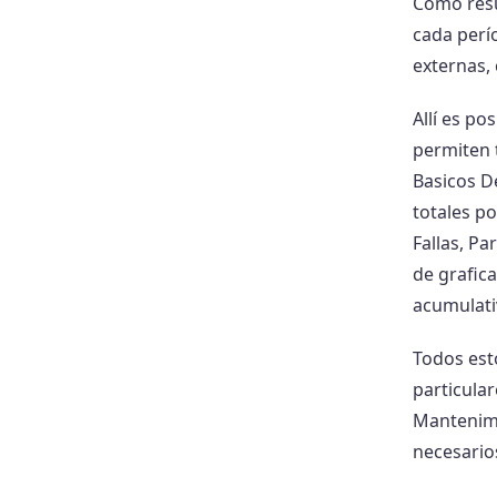
Como resu
cada perí
externas,
Allí es po
permiten t
Basicos D
totales p
Fallas, P
de grafic
acumulati
Todos est
particular
Mantenimi
necesario