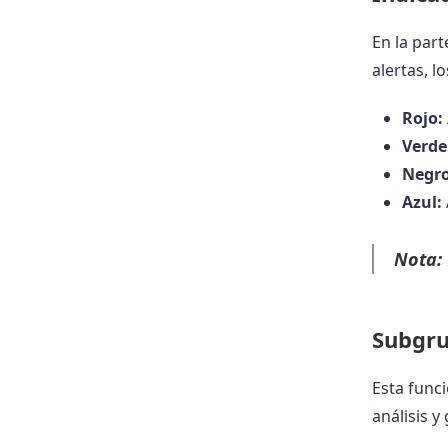
En la part
alertas, l
Rojo:
Verde
Negro
Azul:
Nota:
Subgr
Esta func
análisis y