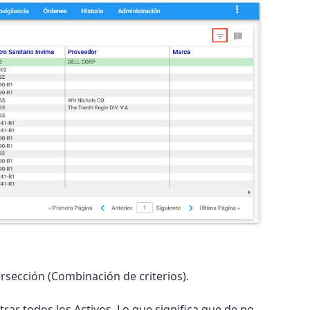
rsección (Combinación de criterios).
trar todos los Activos. Lo que significa que de no