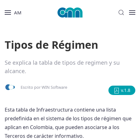
AM
Tipos de Régimen
Se explica la tabla de tipos de regimen y su
alcance.
Escrito por
WIN Software
v.1.8
Esta tabla de Infraestructura contiene una lista
predefinida en el sistema de los tipos de régimen que
aplican en Colombia, que pueden asociarse a los
Terceros de carácter informativo.